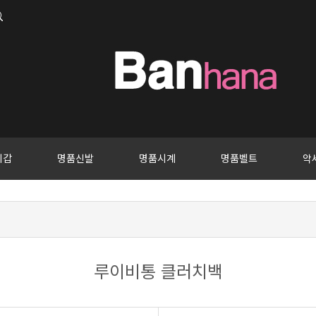
지갑
명품신발
명품시계
명품벨트
악
루이비통 클러치백