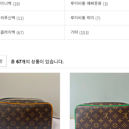
 미니백
루이비통 에삐증류
(10)
(3)
 카푸신백
루이비통 락미
(11)
(7)
 클러치백
기타
(67)
(153)
별
총
67
개의 상품이 있습니다.