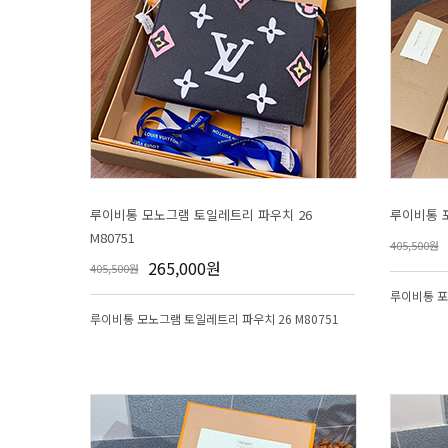
루이비통 
M80751
405,500원
265,000원
405,500원
루이비통 포
루이비통 모노그램 토일레트리 파우치 26 M80751