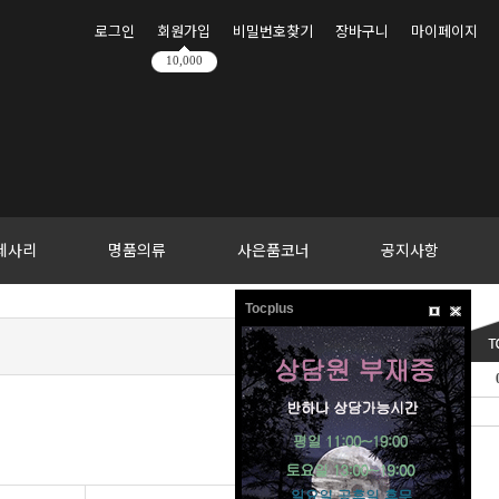
로그인
회원가입
비밀번호찾기
장바구니
마이페이지
10,000
세사리
명품의류
사은품코너
공지사항
Tocplus