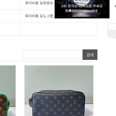
루이비통 앙프렝뜨
(12)
루이비통 모노그램
(114)
검색