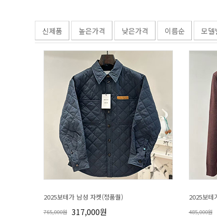
신제품
높은가격
낮은가격
이름순
모델
2025보테가 남성 자켓(정품퀄)
2025보테
317,000원
765,000원
485,000원