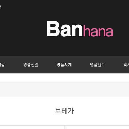
지갑
명품신발
명품시계
명품벨트
악
보테가