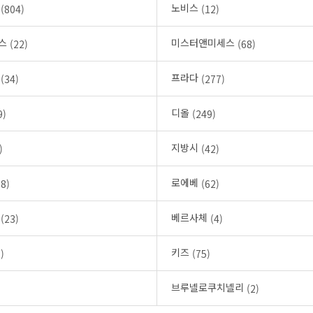
어
노비스
(804)
(12)
퍼스
미스터앤미세스
(22)
(68)
클
프라다
(34)
(277)
디올
9)
(249)
지방시
)
(42)
로에베
28)
(62)
우
베르사체
(23)
(4)
키즈
)
(75)
브루넬로쿠치넬리
)
(2)