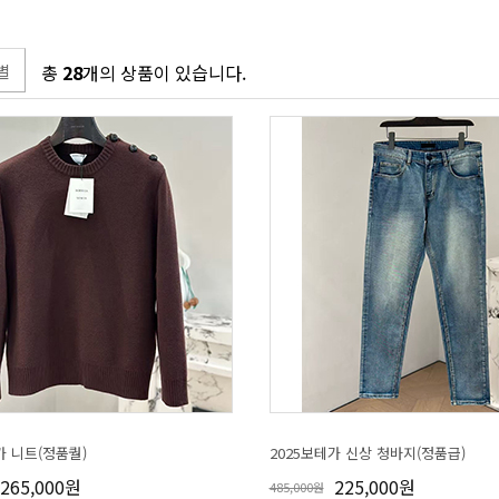
별
총
28
개의 상품이 있습니다.
가 니트(정품퀄)
2025보테가 신상 청바지(정품급)
265,000원
225,000원
485,000원