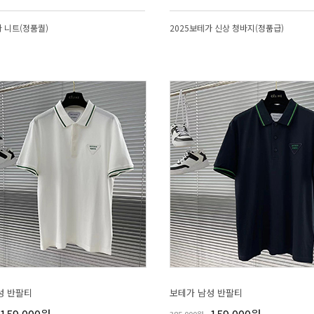
가 니트(정품퀄)
2025보테가 신상 청바지(정품급)
성 반팔티
보테가 남성 반팔티