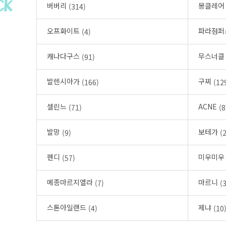
버버리
몽클레
(314)
오프화이트
파라점
(4)
캐나다구스
무스너
(91)
발렌시아가
구찌
(166)
(12
셀린느
ACNE
(71)
(8
발망
보테가
(9)
(
펜디
미우미
(57)
메종마르지엘라
마르니
(7)
(3
스톤아일랜드
제냐
(4)
(10