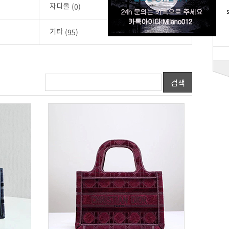
자디올
(0)
기타
(95)
검색