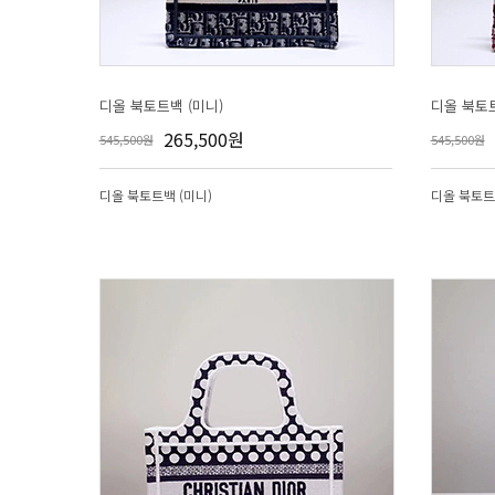
디올 북토트백 (미니)
디올 북토트
265,500원
545,500원
545,500원
디올 북토트백 (미니)
디올 북토트