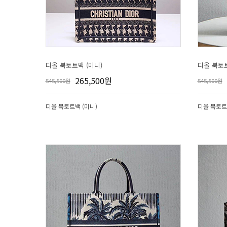
디올 북토트백 (미니)
디올 북토트
265,500원
545,500원
545,500원
디올 북토트백 (미니)
디올 북토트