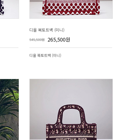
디올 북토트백 (미니)
265,500원
545,500원
디올 북토트백 (미니)