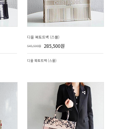
디올 북토트백 (스몰)
285,500원
545,500원
디올 북토트백 (스몰)