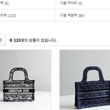
마백
디올 어딕트
(0)
(0)
토트백
디올 새들백
(123)
(80)
별
총
123
개의 상품이 있습니다.