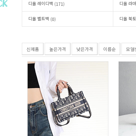
디올 레이디백
디올 라
(171)
디올 벨트백
디올 북
(0)
신제품
높은가격
낮은가격
이름순
모델