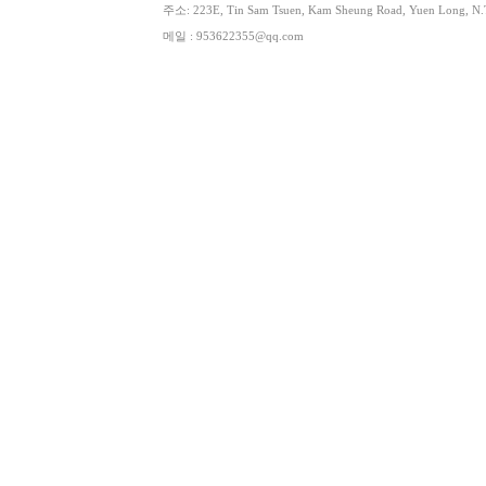
주소: 223E, Tin Sam Tsuen, Kam Sheung Road, Yuen Lon
메일 : 953622355@qq.com