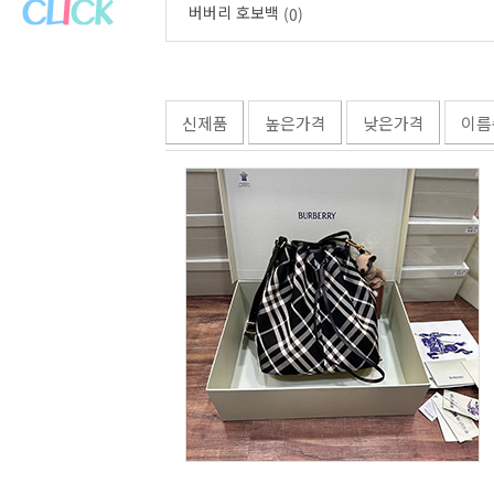
버버리 호보백
(0)
신제품
높은가격
낮은가격
이름