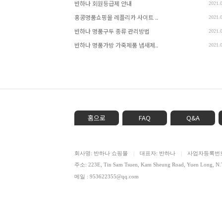
반하나 회원등급제 안내
2021.
홍콩명품쇼핑몰 레플리카 사이트 ..
2021.
반하나 명품구두 종류 관리방법
2021.
반하나 명품가방 가죽제품 냄새제..
2021.
홈으로
FAQ
Q&A
회사명: 반하나 쇼핑몰
대표자: 반하나
사업자등록번호: 
|
|
주소: 223E, Tin Sam Tsuen, Kam Sheung Road, Yuen Lon
메일 : 953622355@qq.com