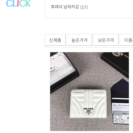
프라다 남자지갑
(17)
신제품
높은가격
낮은가격
이름