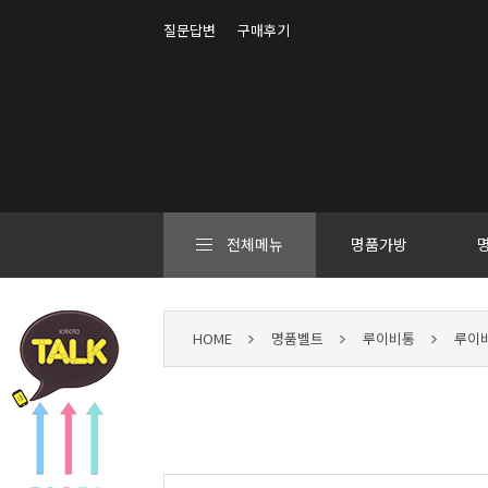
질문답변
구매후기
전체메뉴
명품가방
HOME
명품벨트
루이비통
루이