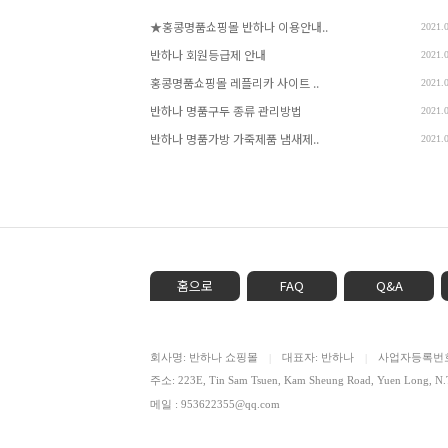
★홍콩명품쇼핑몰 반하나 이용안내..
2021.
반하나 회원등급제 안내
2021.
홍콩명품쇼핑몰 레플리카 사이트 ..
2021.
반하나 명품구두 종류 관리방법
2021.
반하나 명품가방 가죽제품 냄새제..
2021.
홈으로
FAQ
Q&A
회사명: 반하나 쇼핑몰
대표자: 반하나
사업자등록번호: 
|
|
주소: 223E, Tin Sam Tsuen, Kam Sheung Road, Yuen Lon
메일 : 953622355@qq.com