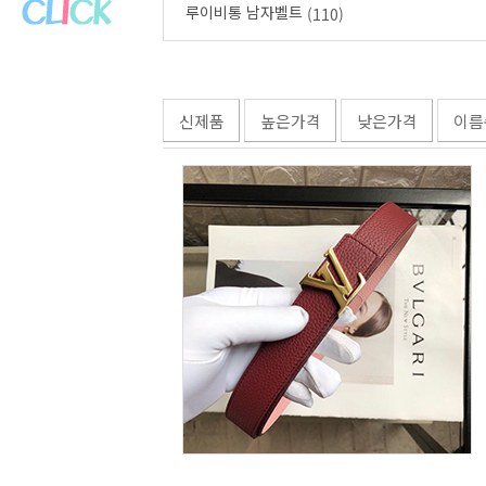
루이비통 남자벨트
(110)
신제품
높은가격
낮은가격
이름