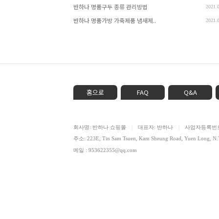
반하나 명품구두 종류 관리방법
2021.
반하나 명품가방 가죽제품 냄새제..
2021.
홈으로
FAQ
Q&A
회사명: 반하나 쇼핑몰
대표자: 반하나
사업자등록번호: 
|
|
주소: 223E, Tin Sam Tsuen, Kam Sheung Road, Yuen Lon
메일 : 953622355@qq.com