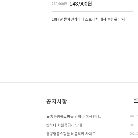
148,900원
269,900원
18F/W 돌체앤가바나 스트레치 메시 슬립온 남자
공지사항
★홍콩명품쇼핑몰 반하나 이용안내..
2021.
반하나 회원등급제 안내
2021.
홍콩명품쇼핑몰 레플리카 사이트 ..
2021.