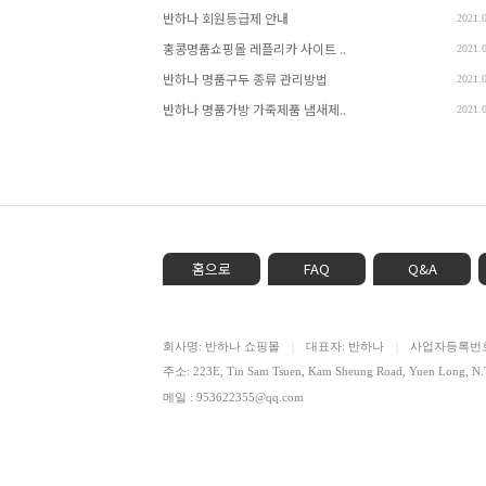
반하나 회원등급제 안내
2021.
홍콩명품쇼핑몰 레플리카 사이트 ..
2021.
반하나 명품구두 종류 관리방법
2021.
반하나 명품가방 가죽제품 냄새제..
2021.
홈으로
FAQ
Q&A
회사명: 반하나 쇼핑몰
대표자: 반하나
사업자등록번호: 
|
|
주소: 223E, Tin Sam Tsuen, Kam Sheung Road, Yuen Lon
메일 : 953622355@qq.com