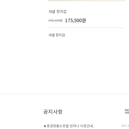
샤넬 장지갑
175,500원
345,500원
샤넬 장지갑
공지사항
★홍콩명품쇼핑몰 반하나 이용안내..
2021.