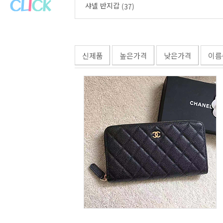
샤넬 반지갑
(37)
신제품
높은가격
낮은가격
이름