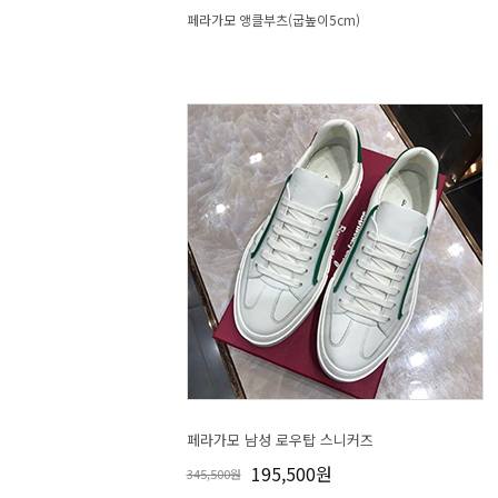
페라가모 앵클부츠(굽높이5cm)
페라가모 남성 로우탑 스니커즈
195,500원
345,500원