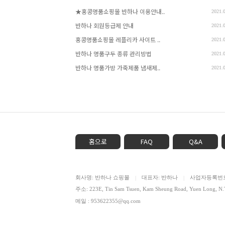
★홍콩명품쇼핑몰 반하나 이용안내..
2021.
반하나 회원등급제 안내
2021.
홍콩명품쇼핑몰 레플리카 사이트 ..
2021.
반하나 명품구두 종류 관리방법
2021.
반하나 명품가방 가죽제품 냄새제..
2021.
홈으로
FAQ
Q&A
회사명: 반하나 쇼핑몰
대표자: 반하나
사업자등록번호: 
|
|
주소: 223E, Tin Sam Tsuen, Kam Sheung Road, Yuen Lon
메일 : 953622355@qq.com