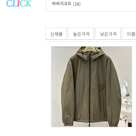
버버리코트
(28)
신제품
높은가격
낮은가격
이름