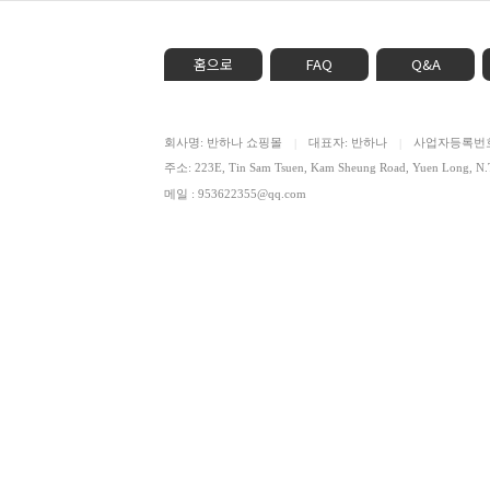
홈으로
FAQ
Q&A
회사명: 반하나 쇼핑몰
대표자: 반하나
사업자등록번호: 
|
|
주소: 223E, Tin Sam Tsuen, Kam Sheung Road, Yuen Lon
메일 : 953622355@qq.com