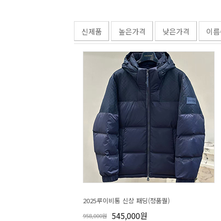
신제품
높은가격
낮은가격
이름
2025루이비통 신상 패딩(정품퀄)
545,000원
958,000원