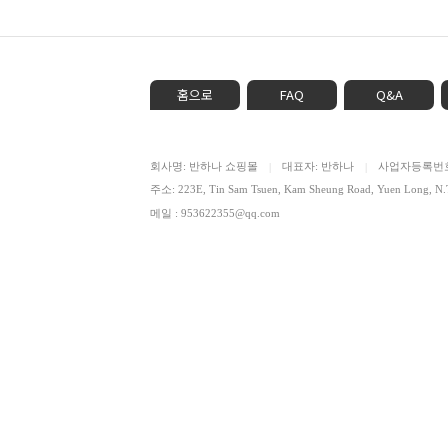
홈으로
FAQ
Q&A
회사명: 반하나 쇼핑몰
대표자: 반하나
사업자등록번호: 
|
|
주소: 223E, Tin Sam Tsuen, Kam Sheung Road, Yuen Lon
메일 : 953622355@qq.com