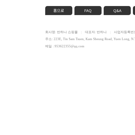
홈으로
FAQ
Q&A
회사명: 반하나 쇼핑몰
대표자: 반하나
사업자등록번호: 
|
|
주소: 223E, Tin Sam Tsuen, Kam Sheung Road, Yuen Lon
메일 : 953622355@qq.com