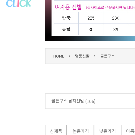
HOME
명품신발
골든구스
골든구스 남자신발
(106)
신제품
높은가격
낮은가격
이름