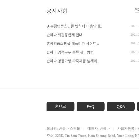
공지사항
★홍콩명품쇼핑몰 반하나 이용안내..
2021.
반하나 회원등급제 안내
2021.
홍콩명품쇼핑몰 레플리카 사이트 ..
2021.
반하나 명품구두 종류 관리방법
2021.
반하나 명품가방 가죽제품 냄새제..
2021.
홈으로
FAQ
Q&A
회사명: 반하나 쇼핑몰
대표자: 반하나
사업자등록번호: 
|
|
주소: 223E, Tin Sam Tsuen, Kam Sheung Road, Yuen Lon