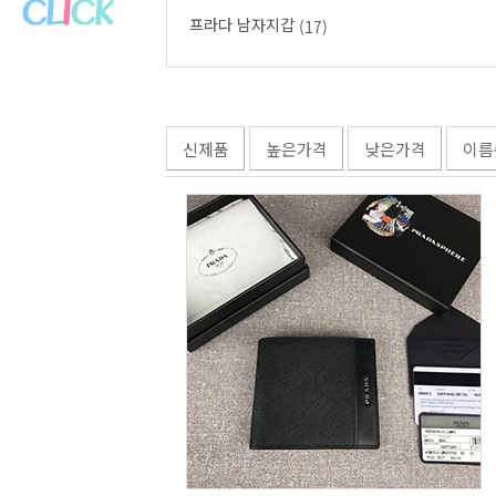
프라다 남자지갑
(17)
신제품
높은가격
낮은가격
이름