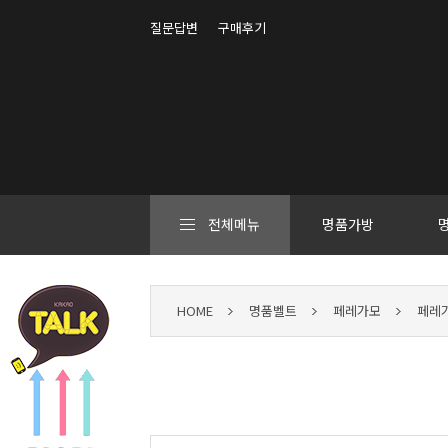
질문답변
구매후기
전체메뉴
명품가방
HOME
명품벨트
페레가모
페레