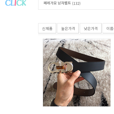
페레가모 남자벨트
(132)
신제품
높은가격
낮은가격
이름