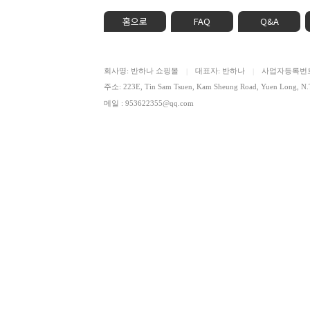
홈으로
FAQ
Q&A
회사명: 반하나 쇼핑몰
대표자: 반하나
사업자등록번호: 
|
|
주소: 223E, Tin Sam Tsuen, Kam Sheung Road, Yuen Lon
메일 : 953622355@qq.com